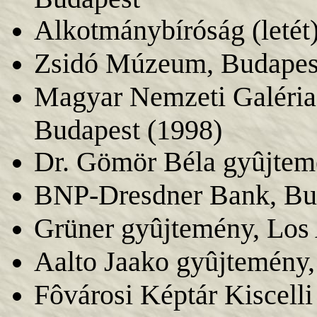
Alkotmánybíróság (letét
Zsidó Múzeum, Budapes
Magyar Nemzeti Galéria,
Budapest (1998)
Dr. Gömör Béla gyûjtem
BNP-Dresdner Bank, Bu
Grüner gyûjtemény, Los
Aalto Jaako gyûjtemény,
Fôvárosi Képtár Kiscel