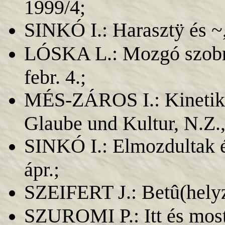
1999/4;
SINKÓ I.: Harasztÿ és ~,
LÓSKA L.: Mozgó szobro
febr. 4.;
MÉS-ZÁROS I.: Kinetika 
Glaube und Kultur, N.Z.,
SINKÓ I.: Elmozdultak 
ápr.;
SZEIFERT J.: Betû(helyz
SZUROMI P.: Itt és most