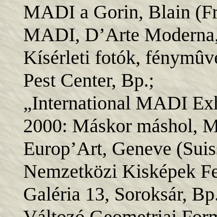
MADI a Gorin, Blain (Fr
MADI, D’Arte Moderna, 
Kísérleti fotók, fénymûv
Pest Center, Bp.;
„International MADI Exh
2000: Máskor máshol, M
Europ’Art, Geneve (Suis
Nemzetközi Kisképek Fes
Galéria 13, Soroksár, Bp.
Változó Geometriai Fo