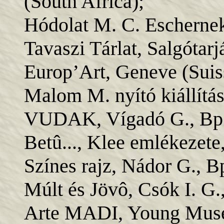
(South Africa);
Hódolat M. C. Escherne
Tavaszi Tárlat, Salgótarj
Europ’Art, Geneve (Suis
Malom M. nyító kiállítás
VUDAK, Vígadó G., Bp.
Betû..., Klee emlékezete
Színes rajz, Nádor G., Bp
Múlt és Jövô, Csók I. G.
Arte MADI, Young Muse