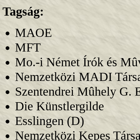
Tagság:
MAOE
MFT
Mo.-i Német Írók és Mûv
Nemzetközi MADI Társ
Szentendrei Mûhely G. 
Die Künstlergilde
Esslingen (D)
Nemzetközi Kepes Társ