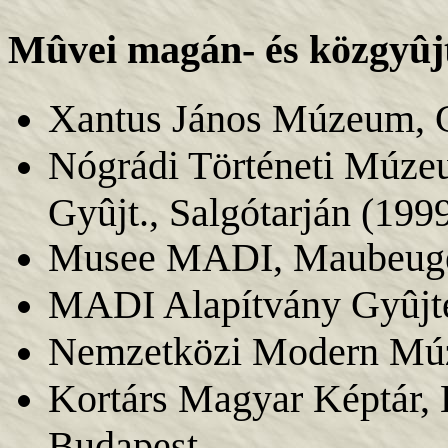
Mûvei magán- és közgyû
Xantus János Múzeum, 
Nógrádi Történeti Múze
Gyûjt., Salgótarján (199
Musee MADI, Maubeuge,
MADI Alapítvány Gyûjte
Nemzetközi Modern Múz
Kortárs Magyar Képtár,
Budapest