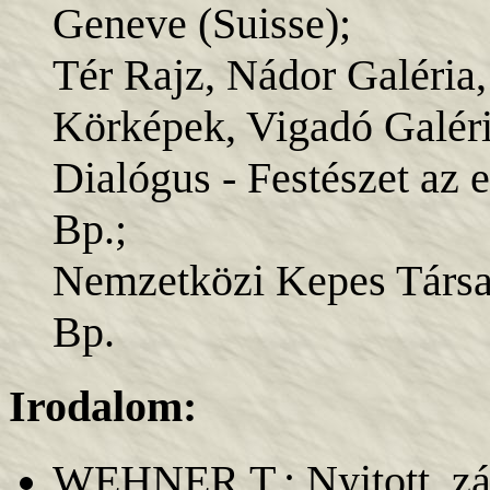
Geneve (Suisse);
Tér Rajz, Nádor Galéria,
Körképek, Vigadó Galéri
Dialógus - Festészet az
Bp.;
Nemzetközi Kepes Társasá
Bp.
Irodalom:
WEHNER T.: Nyitott, zárt