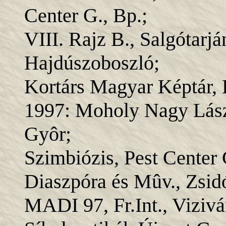
Center G., Bp.;
VIII. Rajz B., Salgótarj
Hajdúszoboszló;
Kortárs Magyar Képtár, 
1997: Moholy Nagy Lászl
Gyôr;
Szimbiózis, Pest Center 
Diaszpóra és Mûv., Zsid
MADI 97, Fr.Int., Vizivá