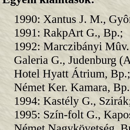
1990: Xantus J. M., Gyô
1991: RakpArt G., Bp.;
1992: Marczibányi Mûv.
Galeria G., Judenburg (A
Hotel Hyatt Átrium, Bp.
Német Ker. Kamara, Bp.
1994: Kastély G., Szirák
1995: Szín-folt G., Kapo
Német Nagykövetség, Bp