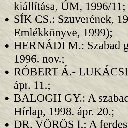
kiállítása, ÚM, 1996/11;
SÍK CS.: Szuverének, 19
Emlékkönyve, 1999);
HERNÁDI M.: Szabad geo
1996. nov.;
RÓBERT Á.- LUKÁCSI E.
ápr. 11.;
BALOGH GY.: A szabad 
Hírlap, 1998. ápr. 20.;
DR. VÖRÖS I.: A ferdesé