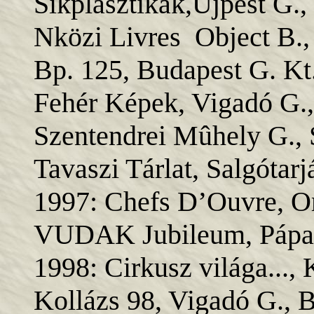
Síkplasztikák,Újpest G.,
Nközi Livres Object B.,
Bp. 125, Budapest G. Kt.
Fehér Képek, Vigadó G.,
Szentendrei Mûhely G., 
Tavaszi Tárlat, Salgótarj
1997: Chefs D’Ouvre, O
VUDAK Jubileum, Pápa
1998: Cirkusz világa...
Kollázs 98, Vigadó G., B