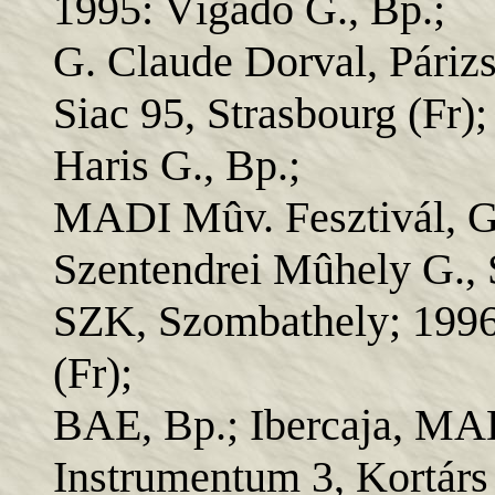
1995: Vígadó G., Bp.;
G. Claude Dorval, Párizs
Siac 95, Strasbourg (Fr);
Haris G., Bp.;
MADI Mûv. Fesztivál, G
Szentendrei Mûhely G., 
SZK, Szombathely; 1996:
(Fr);
BAE, Bp.; Ibercaja, MAD
Instrumentum 3, Kortárs