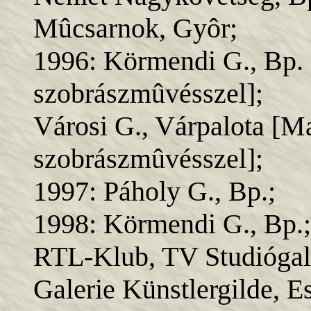
Mûcsarnok, Gyôr;
1996: Körmendi G., Bp. 
szobrászmûvésszel];
Városi G., Várpalota [M
szobrászmûvésszel];
1997: Páholy G., Bp.;
1998: Körmendi G., Bp.;
RTL-Klub, TV Studiógalé
Galerie Künstlergilde, E