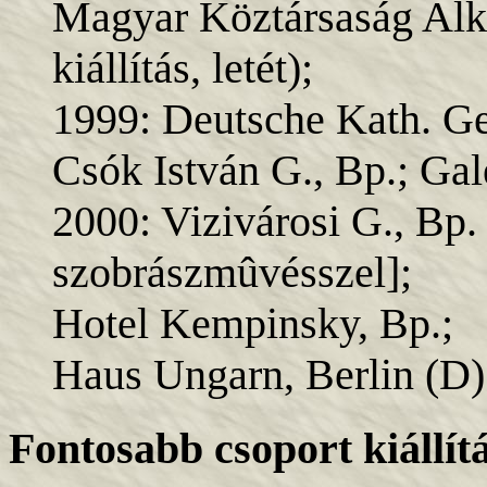
Magyar Köztársaság Alk
kiállítás, letét);
1999: Deutsche Kath. G
Csók István G., Bp.; Gal
2000: Vizivárosi G., Bp.
szobrászmûvésszel];
Hotel Kempinsky, Bp.;
Haus Ungarn, Berlin (D)
Fontosabb csoport kiállít