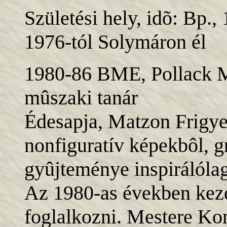
Születési hely, idõ: Bp., 
1976-tól Solymáron él
1980-86 BME, Pollack M.
mûszaki tanár
Édesapja, Matzon Frigye
nonfiguratív képekbôl, gr
gyûjteménye inspirálólag 
Az 1980-as években kezde
foglalkozni. Mestere K