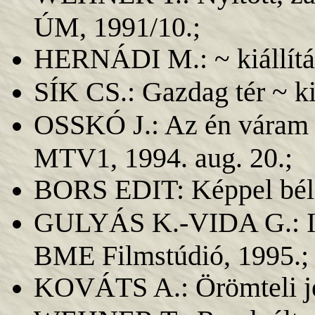
ÚM, 1991/10.;
HERNÁDI M.: ~ kiállításá
SÍK CS.: Gazdag tér ~ ki
OSSKÓ J.: Az én váram -
MTV1, 1994. aug. 20.;
BORS EDIT: Képpel bélel
GULYÁS K.-VIDA G.: Int
BME Filmstúdió, 1995.;
KOVÁTS A.: Örömteli jel