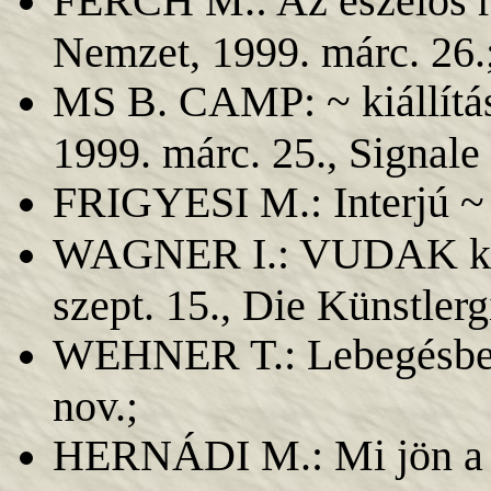
FERCH M.: Az eszelôs 
Nemzet, 1999. márc. 26.
MS B. CAMP: ~ kiállítás
1999. márc. 25., Signale 
FRIGYESI M.: Interjú ~ ,
WAGNER I.: VUDAK kiáll
szept. 15., Die Künstlerg
WEHNER T.: Lebegésben 
nov.;
HERNÁDI M.: Mi jön a m