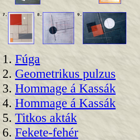
7.
8.
9.
Fúga
Geometrikus pulzus
Hommage á Kassák
Hommage á Kassák
Titkos akták
Fekete-fehér