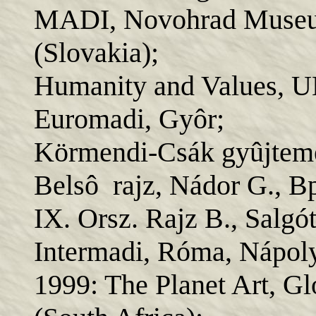
MADI, Novohrad Museu
(Slovakia);
Humanity and Values, U
Euromadi, Gyôr;
Körmendi-Csák gyûjtem
Belsô rajz, Nádor G., Bp
IX. Orsz. Rajz B., Salgót
Intermadi, Róma, Nápoly
1999: The Planet Art, G