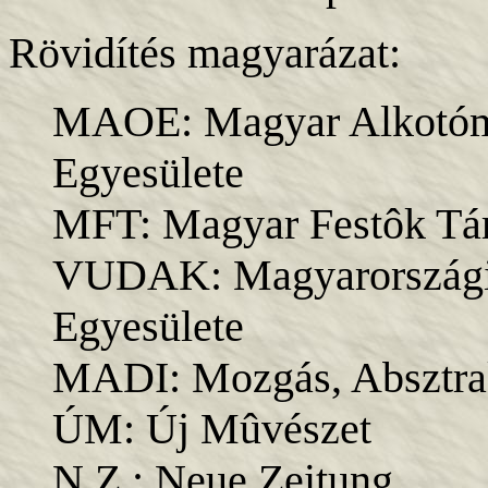
Rövidítés magyarázat:
MAOE: Magyar Alkotóm
Egyesülete
MFT: Magyar Festôk Tá
VUDAK: Magyarországi
Egyesülete
MADI: Mozgás, Absztrak
ÚM: Új Mûvészet
N.Z.: Neue Zeitung