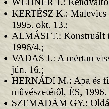
WEHNER T.: Rendváltoza
KERTÉSZ K.: Malevics 
1995. okt. 13.;
ALMÁSI T.: Konstruált té
1996/4.;
VADAS J.: A mértan viss
jún. 16.;
HERNÁDI M.: Apa és fiú
mûvészetérôl, ÉS, 1996. 
SZEMADÁM GY.: Oldás é