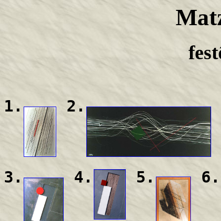
Mat
fest
1.
2.
3.
4.
5.
6.