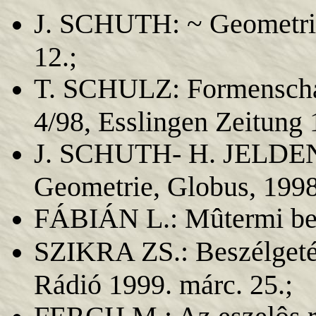
J. SCHUTH: ~ Geometrie,
12.;
T. SCHULZ: Formenschat
4/98, Esslingen Zeitung 1
J. SCHUTH- H. JELDEN (
Geometrie, Globus, 1998
FÁBIÁN L.: Mûtermi besz
SZIKRA ZS.: Beszélgeté
Rádió 1999. márc. 25.;