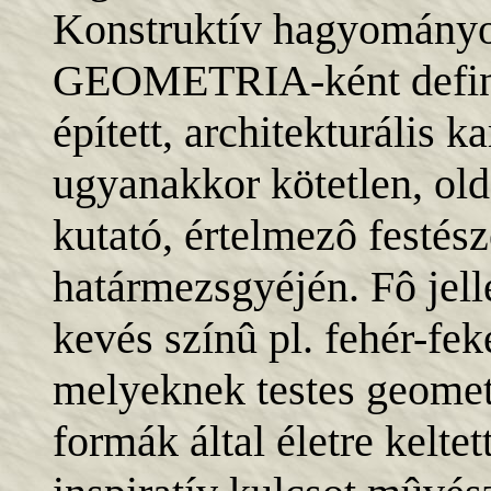
Konstruktív hagyomány
GEOMETRIA-ként definiá
épített, architekturális k
ugyanakkor kötetlen, oldo
kutató, értelmezô festész
határmezsgyéjén. Fô je
kevés színû pl. fehér-feke
melyeknek testes geomet
formák által életre kelte