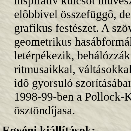
inspiratív kulcsot mûvé
elôbbivel összefüggô, de
grafikus festészet. A sz
geometrikus hasábformák
letérpékezik, behálózzák
ritmusaikkal, váltásokka
idô gyorsuló szorításába
1998-99-ben a Pollock-
ösztöndíjasa.
Egyéni kiállítások: